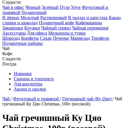
Сладости
Чай в офис
Чёрный
Зелёный
Пуэр
Улун
Фруктовый и
травяной
Подарочный
В зёрнах
Молотый
Растворимый
В чалдах и капсулах
Какао,
сливки и шоколад
Подарочный кофе
Кофемашины
Заварники
Кружки
Чайный сервиз
Чайная церемония
Аксессуары
Для офиса
Мельницы и турки
Шоколад
Конфеты
Сахар
Печенье
Мармелад
Трюфели
Подарочные наборы
Чай
Кофе
Сладости
Посуда
Новинки
Сиропы и топпинги
Для кондитера
Акции и скидки
Чай
/
Фруктовый и травяной
/
Гречишный чай (Ку Цяо)
/
Чай
гречишный Ку Цяо Christmas, 100г (весовой)
Чай гречишный Ку Цяо