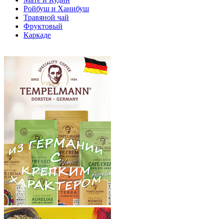
Ройбуш и Ханибуш
Травяной чай
Фруктовый
Каркаде