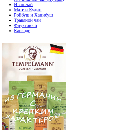
Иван-чай
Мате и Кудин
Ройбуш и Ханибуш
Травяной чай
Фруктовый
Каркаде