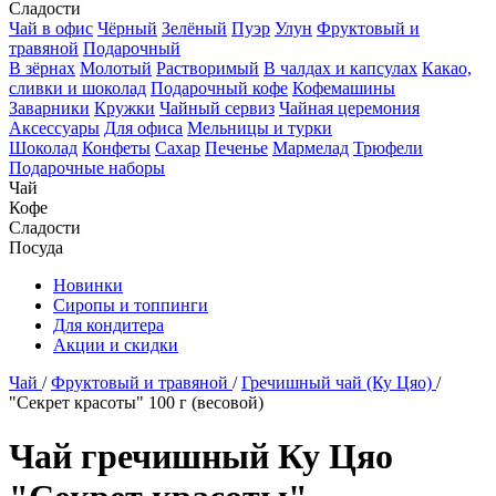
Сладости
Чай в офис
Чёрный
Зелёный
Пуэр
Улун
Фруктовый и
травяной
Подарочный
В зёрнах
Молотый
Растворимый
В чалдах и капсулах
Какао,
сливки и шоколад
Подарочный кофе
Кофемашины
Заварники
Кружки
Чайный сервиз
Чайная церемония
Аксессуары
Для офиса
Мельницы и турки
Шоколад
Конфеты
Сахар
Печенье
Мармелад
Трюфели
Подарочные наборы
Чай
Кофе
Сладости
Посуда
Новинки
Сиропы и топпинги
Для кондитера
Акции и скидки
Чай
/
Фруктовый и травяной
/
Гречишный чай (Ку Цяо)
/
"Секрет красоты" 100 г (весовой)
Чай гречишный Ку Цяо