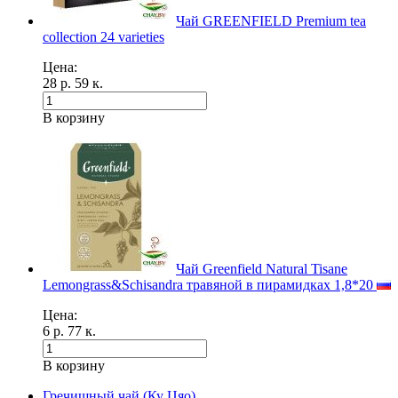
Чай GREENFIELD Premium tea
collection 24 varieties
Цена:
28 р. 59 к.
В корзину
Чай Greenfield Natural Tisane
Lemongrass&Schisandra травяной в пирамидках 1,8*20
Цена:
6 р. 77 к.
В корзину
Гречишный чай (Ку Цяо)