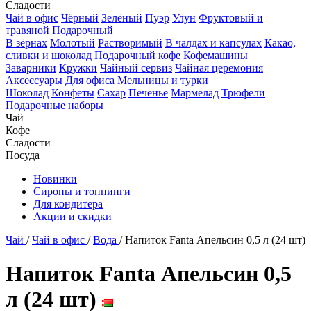
Сладости
Чай в офис
Чёрный
Зелёный
Пуэр
Улун
Фруктовый и
травяной
Подарочный
В зёрнах
Молотый
Растворимый
В чалдах и капсулах
Какао,
сливки и шоколад
Подарочный кофе
Кофемашины
Заварники
Кружки
Чайный сервиз
Чайная церемония
Аксессуары
Для офиса
Мельницы и турки
Шоколад
Конфеты
Сахар
Печенье
Мармелад
Трюфели
Подарочные наборы
Чай
Кофе
Сладости
Посуда
Новинки
Сиропы и топпинги
Для кондитера
Акции и скидки
Чай
/
Чай в офис
/
Вода
/
Напиток Fanta Апельсин 0,5 л (24 шт)
Напиток Fanta Апельсин 0,5
л (24 шт)