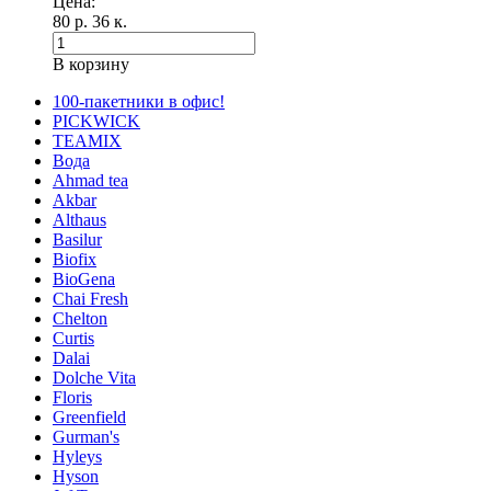
Цена:
80 р. 36 к.
В корзину
100-пакетники в офис!
PICKWICK
TEAMIX
Вода
Ahmad tea
Akbar
Althaus
Basilur
Biofix
BioGena
Chai Fresh
Chelton
Curtis
Dalai
Dolche Vita
Floris
Greenfield
Gurman's
Hyleys
Hyson