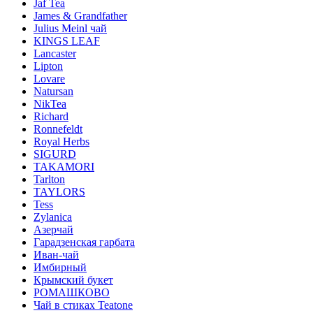
Jaf Tea
James & Grandfather
Julius Meinl чай
KINGS LEAF
Lancaster
Lipton
Lovare
Natursan
NikTea
Richard
Ronnefeldt
Royal Herbs
SIGURD
TAKAMORI
Tarlton
TAYLORS
Tess
Zylanica
Азерчай
Гарадзенская гарбата
Иван-чай
Имбирный
Крымский букет
РОМАШКОВО
Чай в стиках Teatone