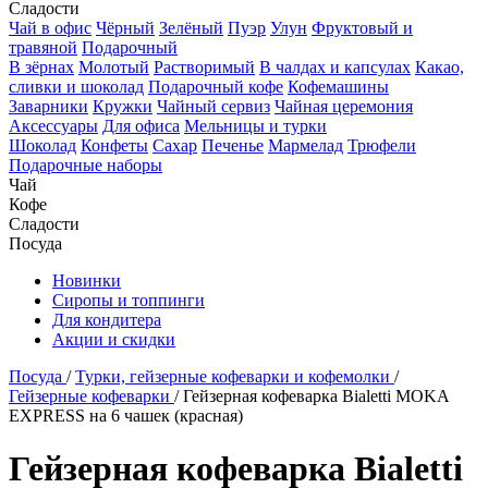
Сладости
Чай в офис
Чёрный
Зелёный
Пуэр
Улун
Фруктовый и
травяной
Подарочный
В зёрнах
Молотый
Растворимый
В чалдах и капсулах
Какао,
сливки и шоколад
Подарочный кофе
Кофемашины
Заварники
Кружки
Чайный сервиз
Чайная церемония
Аксессуары
Для офиса
Мельницы и турки
Шоколад
Конфеты
Сахар
Печенье
Мармелад
Трюфели
Подарочные наборы
Чай
Кофе
Сладости
Посуда
Новинки
Сиропы и топпинги
Для кондитера
Акции и скидки
Посуда
/
Турки, гейзерные кофеварки и кофемолки
/
Гейзерные кофеварки
/
Гейзерная кофеварка Bialetti MOKA
EXPRESS на 6 чашек (красная)
Гейзерная кофеварка Bialetti