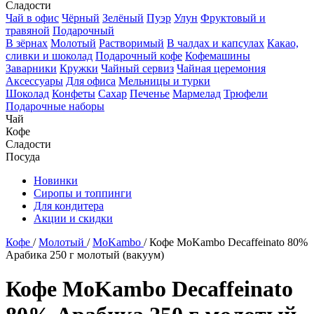
Сладости
Чай в офис
Чёрный
Зелёный
Пуэр
Улун
Фруктовый и
травяной
Подарочный
В зёрнах
Молотый
Растворимый
В чалдах и капсулах
Какао,
сливки и шоколад
Подарочный кофе
Кофемашины
Заварники
Кружки
Чайный сервиз
Чайная церемония
Аксессуары
Для офиса
Мельницы и турки
Шоколад
Конфеты
Сахар
Печенье
Мармелад
Трюфели
Подарочные наборы
Чай
Кофе
Сладости
Посуда
Новинки
Сиропы и топпинги
Для кондитера
Акции и скидки
Кофе
/
Молотый
/
MoKambo
/
Кофе MoKambo Decaffeinato 80%
Арабика 250 г молотый (вакуум)
Кофе MoKambo Decaffeinato