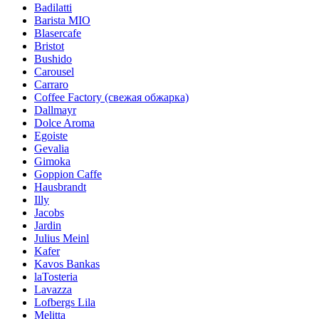
Badilatti
Barista MIO
Blasercafe
Bristot
Bushido
Carousel
Carraro
Coffee Factory (свежая обжарка)
Dallmayr
Dolce Aroma
Egoiste
Gevalia
Gimoka
Goppion Caffe
Hausbrandt
Illy
Jacobs
Jardin
Julius Meinl
Kafer
Kavos Bankas
laTosteria
Lavazza
Lofbergs Lila
Melitta