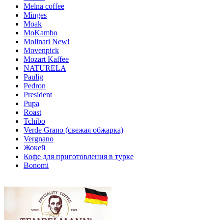
Melna coffee
Minges
Moak
MoKambo
Molinari New!
Movenpick
Mozart Kaffee
NATURELA
Paulig
Pedron
President
Pupa
Roast
Tchibo
Verde Grano (свежая обжарка)
Vergnano
Жокей
Кофе для приготовления в турке
Bonomi