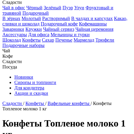
Сладости
Чай в офис
Чёрный
Зелёный
Пуэр
Улун
Фруктовый и
травяной
Подарочный
В зёрнах
Молотый
Растворимый
В чалдах и капсулах
Какао,
сливки и шоколад
Подарочный кофе
Кофемашины
Заварники
Кружки
Чайный сервиз
Чайная церемония
Аксессуары
Для офиса
Мельницы и турки
Шоколад
Конфеты
Сахар
Печенье
Мармелад
Трюфели
Подарочные наборы
Чай
Кофе
Сладости
Посуда
Новинки
Сиропы и топпинги
Для кондитера
Акции и скидки
Cладости
/
Конфеты
/
Вафельные конфеты
/
Конфеты
Топленое молоко 1 кг
Конфеты Топленое молоко 1