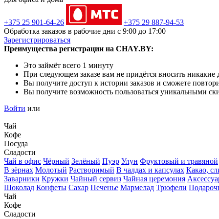
+375 25 901-64-26
+375 29 887-94-53
Обработка заказов в рабочие дни с 9:00 до 17:00
Зарегистрироваться
Преимущества регистрации на CHAY.BY:
Это займёт всего 1 минуту
При следующем заказе вам не придётся вносить никакие
Вы получите доступ к истории заказов и сможете повторит
Вы получите возможность пользоваться уникальными ск
Войти
или
Чай
Кофе
Посуда
Сладости
Чай в офис
Чёрный
Зелёный
Пуэр
Улун
Фруктовый и травяной
В зёрнах
Молотый
Растворимый
В чалдах и капсулах
Какао, с
Заварники
Кружки
Чайный сервиз
Чайная церемония
Аксессу
Шоколад
Конфеты
Сахар
Печенье
Мармелад
Трюфели
Подароч
Чай
Кофе
Сладости