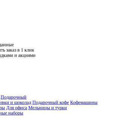
 данные
ь заказ в 1 клик
идками и акциями
Подарочный
ливки и шоколад
Подарочный кофе
Кофемашины
ары
Для офиса
Мельницы и турки
ные наборы