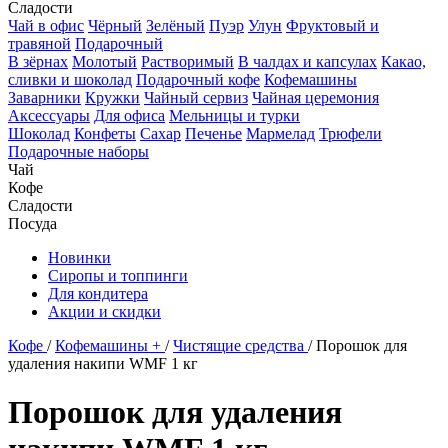
Сладости
Чай в офис
Чёрный
Зелёный
Пуэр
Улун
Фруктовый и
травяной
Подарочный
В зёрнах
Молотый
Растворимый
В чалдах и капсулах
Какао,
сливки и шоколад
Подарочный кофе
Кофемашины
Заварники
Кружки
Чайный сервиз
Чайная церемония
Аксессуары
Для офиса
Мельницы и турки
Шоколад
Конфеты
Сахар
Печенье
Мармелад
Трюфели
Подарочные наборы
Чай
Кофе
Сладости
Посуда
Новинки
Сиропы и топпинги
Для кондитера
Акции и скидки
Кофе
/
Кофемашины +
/
Чистящие средства
/
Порошок для
удаления накипи WMF 1 кг
Порошок для удаления