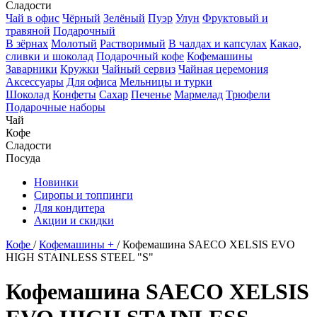
Сладости
Чай в офис
Чёрный
Зелёный
Пуэр
Улун
Фруктовый и
травяной
Подарочный
В зёрнах
Молотый
Растворимый
В чалдах и капсулах
Какао,
сливки и шоколад
Подарочный кофе
Кофемашины
Заварники
Кружки
Чайный сервиз
Чайная церемония
Аксессуары
Для офиса
Мельницы и турки
Шоколад
Конфеты
Сахар
Печенье
Мармелад
Трюфели
Подарочные наборы
Чай
Кофе
Сладости
Посуда
Новинки
Сиропы и топпинги
Для кондитера
Акции и скидки
Кофе
/
Кофемашины +
/
Кофемашина SAECO XELSIS EVO
HIGH STAINLESS STEEL "S"
Кофемашина SAECO XELSIS