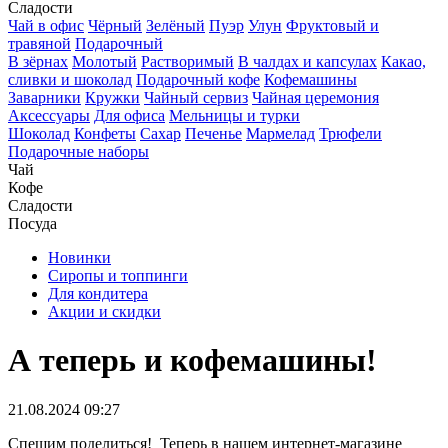
Сладости
Чай в офис
Чёрный
Зелёный
Пуэр
Улун
Фруктовый и
травяной
Подарочный
В зёрнах
Молотый
Растворимый
В чалдах и капсулах
Какао,
сливки и шоколад
Подарочный кофе
Кофемашины
Заварники
Кружки
Чайный сервиз
Чайная церемония
Аксессуары
Для офиса
Мельницы и турки
Шоколад
Конфеты
Сахар
Печенье
Мармелад
Трюфели
Подарочные наборы
Чай
Кофе
Сладости
Посуда
Новинки
Сиропы и топпинги
Для кондитера
Акции и скидки
А теперь и кофемашины!
21.08.2024 09:27
Спешим поделиться! Теперь в нашем интернет-магазине