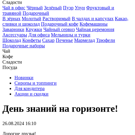
Сладости
Чай в офис
Чёрный
Зелёный
Пуэр
Улун
Фруктовый и
травяной
Подарочный
В зёрнах
Молотый
Растворимый
В чалдах и капсулах
Какао,
сливки и шоколад
Подарочный кофе
Кофемашины
Заварники
Кружки
Чайный сервиз
Чайная церемония
Аксессуары
Для офиса
Мельницы и турки
Шоколад
Конфеты
Сахар
Печенье
Мармелад
Трюфели
Подарочные наборы
Чай
Кофе
Сладости
Посуда
Новинки
Сиропы и топпинги
Для кондитера
Акции и скидки
День знаний на горизонте!
26.08.2024 16:10
Дорогие друзья!